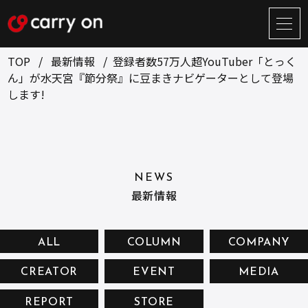
サ
イ
ト
TOP
最新情報
登録者数57万人超YouTuber「とっく
メ
ん」が水天宮『節分祭』に豆まきナビゲーターとして登場
ニ
します!
ュ
BUSINESS
CREATOR
ー
開
ONLINE STORE
COMPANY
閉
NEWS
RECRUIT
NEWS
最新情報
CONTACT
ALL
COLUMN
COMPANY
お問い合せ
CREATOR
EVENT
MEDIA
プライバシーポリシー
REPORT
STORE