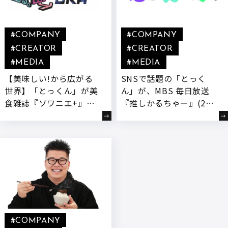
#COMPANY
#COMPANY
#CREATOR
#CREATOR
#MEDIA
#MEDIA
【美味しい!から広がる
SNSで話題の「とっく
世界】「とっくん」が美
ん」が、MBS 毎日放送
食雑誌『ソワニエ+』で
『推しかるちゃー』(2月
連載開始&ラジオ番組
24日放送)に出演決定!バ
『とっくん愛智のあじラ
ズるグルメ動画の裏側を
ジオ』レギュラー出演決
公開
定!
#COMPANY