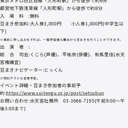
東京メトロ日比谷線「人形町駅」から徒歩で約6分
都営地下鉄浅草線「人形町駅」から徒歩で約8分
入 場 料 :無料
豆まき参加料:大人券3,000円 小人券1,000円(中学生以
下)
※事前に申し込みをすれば、一般参加者も舞台から豆まきを行うことができます。
出 演 者 :
総 合 司会:くじら(声優)、平祐奈(俳優)、有馬里佳(水天
宮権禰宜)
豆まきナビゲーター:とっくん
※特別ゲストも登場予定。
イベント詳細・豆まき参加者の事前予
約:
https://www.suitengu.or.jp/post/setsubun
お問い合わせ:水天宮社務所 03-3666-7195(午前9:00～午
後3:00まで)