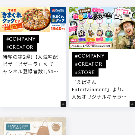
#COMPANY
#CREATOR
待望の第2弾!【人気宅配
#COMPANY
ピザ「ピザーラ」× チ
#CREATOR
ャンネル登録者数1,540
#STORE
万人超YouTuber「きま
「えばそん
ぐれクック」】 “もっと
Entertainment」より、
チーズを楽しめるピ
人気オリジナルキャラク
ザ”をテーマに、新開発
ターたちが『めじるしチ
『とろ～りヤンニョムチ
ャーム』になって登場!
ーズ』付きコラボ商品が
本日より販売開始!
登場