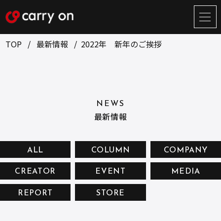
サ
イ
ト
TOP
最新情報
2022年 新年のご挨拶
メ
ニ
ュ
BUSINESS
CREATOR
ー
開
ONLINE STORE
COMPANY
閉
NEWS
NEWS
RECRUIT
最新情報
CONTACT
ALL
COLUMN
COMPANY
CREATOR
EVENT
MEDIA
お問い合せ
REPORT
STORE
プライバシーポリシー