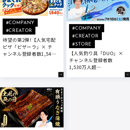
#COMPANY
#COMPANY
#CREATOR
#CREATOR
待望の第2弾!【人気宅配
#STORE
ピザ「ピザーラ」× チ
【人気釣り具「DUO」×
ャンネル登録者数1,540
チャンネル登録者数
万人超YouTuber「きま
1,530万人超
ぐれクック」】 “もっと
YouTuber「きまぐれク
チーズを楽しめるピ
ック」】きまぐれクック
ザ”をテーマに、新開発
監修のコラボ商品「朝ど
『とろ～りヤンニョムチ
れスイマーTG」が発売!
ーズ』付きコラボ商品が
登場