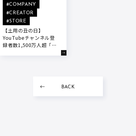
#COMPANY
#CREATOR
#STORE
【土用の丑の日】
YouTubeチャンネル登
録者数1,500万人超「き
まぐれクック」が公式オ
ンラインストア「かねこ
道具店」にて、鹿児島育
ちの“若鰻”を使用した
『きまぐれクック厳選
BACK
有頭うなぎの蒲焼』を7
月3日18:00～予約受付開
始!