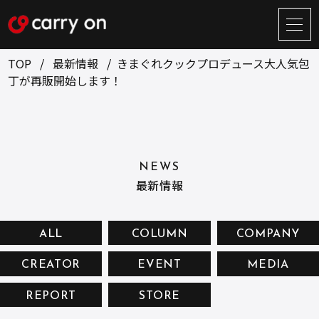
サ
イ
ト
TOP
最新情報
きまぐれクックプロデュース大人気包
メ
丁が再販開始します！
ニ
ュ
BUSINESS
CREATOR
ー
開
ONLINE STORE
COMPANY
閉
NEWS
NEWS
RECRUIT
最新情報
CONTACT
ALL
COLUMN
COMPANY
CREATOR
EVENT
MEDIA
お問い合せ
REPORT
STORE
プライバシーポリシー