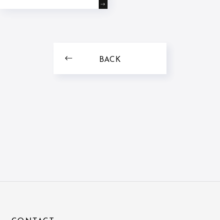
ースしている
が、初の
POP UP STOREを東京
で開催いたします!
BACK