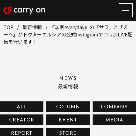
サ
イ
ト
TOP
最新情報
『李家everyday』の「サラ」と「え
メ
ーへ」がドクターエルシアの公式InstagramでコラボLIVE配
ニ
信を行います！
ュ
BUSINESS
CREATOR
ー
開
ONLINE STORE
COMPANY
閉
NEWS
RECRUIT
NEWS
最新情報
CONTACT
ALL
COLUMN
COMPANY
お問い合せ
CREATOR
EVENT
MEDIA
プライバシーポリシー
REPORT
STORE