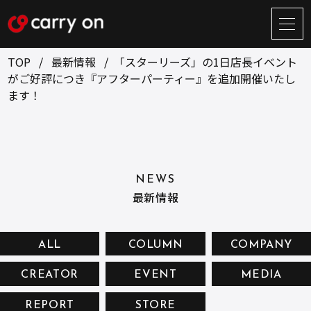
サ
イ
ト
TOP
最新情報
「スターリーズ」の1日店長イベント
メ
がご好評につき『アフターパーティー』を追加開催いたし
ニ
ます！
ュ
BUSINESS
CREATOR
ー
開
ONLINE STORE
COMPANY
閉
NEWS
RECRUIT
NEWS
最新情報
CONTACT
ALL
COLUMN
COMPANY
お問い合せ
CREATOR
EVENT
MEDIA
プライバシーポリシー
REPORT
STORE