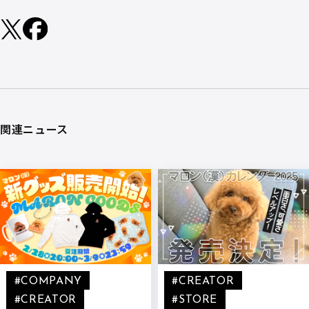
関連ニュース
#COMPANY
#CREATOR
#CREATOR
#STORE