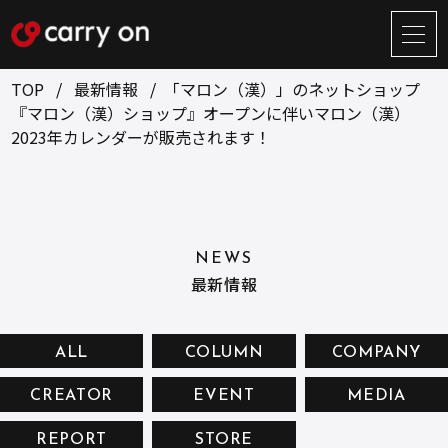
サ
イ
ト
TOP
最新情報
「マロン（漢）」のネットショップ
メ
『マロン（漢）ショップ』オープンに伴いマロン（漢）
ニ
2023年カレンダーが販売されます！
ュ
BUSINESS
CREATOR
ー
開
ONLINE STORE
COMPANY
閉
NEWS
RECRUIT
NEWS
最新情報
CONTACT
ALL
COLUMN
COMPANY
お問い合せ
CREATOR
EVENT
MEDIA
プライバシーポリシー
REPORT
STORE