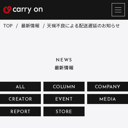
サ
イ
ト
TOP
最新情報
天候不良による配送遅延のお知らせ
メ
ニ
ュ
BUSINESS
CREATOR
ー
開
ONLINE STORE
COMPANY
閉
NEWS
NEWS
RECRUIT
最新情報
CONTACT
ALL
COLUMN
COMPANY
CREATOR
EVENT
MEDIA
お問い合せ
REPORT
STORE
プライバシーポリシー