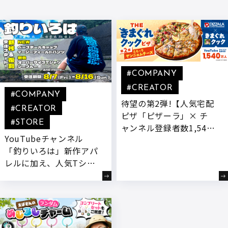
#COMPANY
#CREATOR
#COMPANY
待望の第2弾!【人気宅配
#CREATOR
ピザ「ピザーラ」× チ
#STORE
ャンネル登録者数1,540
YouTubeチャンネル
万人超YouTuber「きま
「釣りいろは」新作アパ
ぐれクック」】 “もっと
レルに加え、人気Tシャ
チーズを楽しめるピ
ツの限定新色・待望の復
ザ”をテーマに、新開発
刻Tシャツなど全6種が 8
『とろ～りヤンニョムチ
月7日(金)より受注開始!
ーズ』付きコラボ商品が
登場