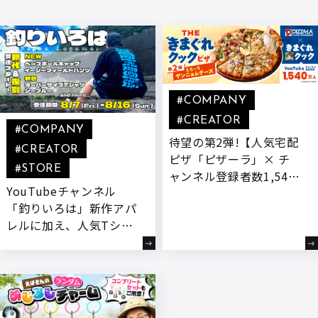
#COMPANY
#CREATOR
#COMPANY
待望の第2弾!【人気宅配
#CREATOR
ピザ「ピザーラ」× チ
#STORE
ャンネル登録者数1,540
YouTubeチャンネル
万人超YouTuber「きま
「釣りいろは」新作アパ
ぐれクック」】 “もっと
レルに加え、人気Tシャ
チーズを楽しめるピ
ツの限定新色・待望の復
ザ”をテーマに、新開発
刻Tシャツなど全6種が 8
『とろ～りヤンニョムチ
月7日(金)より受注開始!
ーズ』付きコラボ商品が
登場