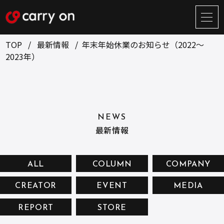
サ
イ
ト
TOP
最新情報
年末年始休業のお知らせ（2022～
メ
2023年）
ニ
ュ
BUSINESS
CREATOR
ー
開
ONLINE STORE
COMPANY
閉
NEWS
NEWS
RECRUIT
最新情報
CONTACT
ALL
COLUMN
COMPANY
CREATOR
EVENT
MEDIA
お問い合せ
REPORT
STORE
プライバシーポリシー