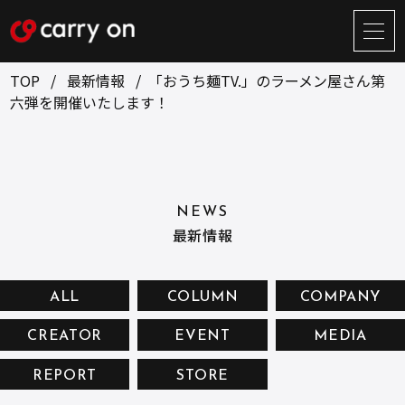
サ
イ
ト
TOP
最新情報
「おうち麺TV.」のラーメン屋さん第
メ
六弾を開催いたします！
ニ
ュ
BUSINESS
CREATOR
ー
開
ONLINE STORE
COMPANY
閉
NEWS
NEWS
RECRUIT
最新情報
CONTACT
ALL
COLUMN
COMPANY
CREATOR
EVENT
MEDIA
お問い合せ
REPORT
STORE
プライバシーポリシー