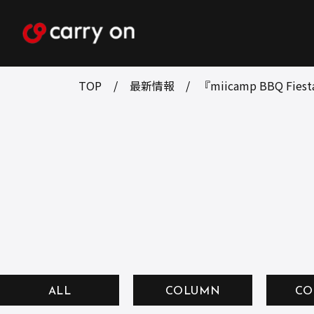
TOP
最新情報
『miicamp BBQ Fies
ALL
COLUMN
CO