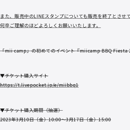
また、販売中のLINEスタンプについても販売を終了とさせ
何卒ご理解のほどよろしくお願いいたします。
「mii camp」の初めてのイベント『miicamp BBQ Fiesta 
▼チケット購入サイト
https://t.livepocket.jp/e/miibbq1
▼チケット購入期間（抽選）
2023年3月10日（金）10:00～3月17日（金）15:00