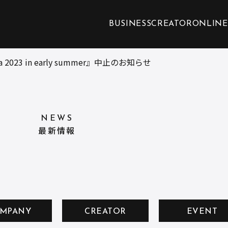
BUSINESS
CREATOR
ONLINE
ta 2023 in early summer』中止のお知らせ
NEWS
最新情報
MPANY
CREATOR
EVENT