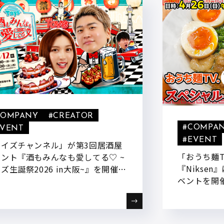
COMPANY
#CREATOR
#COMPA
EVENT
#EVENT
トイズチャンネル」が第3回居酒屋
「おうち麺TV
ント『酒もみんなも愛してる♡ ~
『Nikse
ズ生誕祭2026 in大阪~』を開催い
ベントを開
ます!