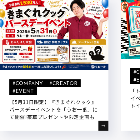
#
#
#COMPANY
#CREATOR
「
#EVENT
イベ
【5月31日限定】『きまぐれクック』
トイ
バースデーイベントを「うお一番」に
たし
て開催!豪華プレゼントや限定企画も