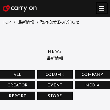
サ
イ
ト
TOP
最新情報
取締役就任のお知らせ
メ
ニ
ュ
BUSINESS
CREATOR
ー
開
ONLINE STORE
COMPANY
閉
NEWS
NEWS
RECRUIT
最新情報
CONTACT
ALL
COLUMN
COMPANY
CREATOR
EVENT
MEDIA
お問い合せ
REPORT
STORE
プライバシーポリシー