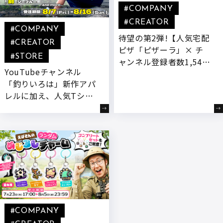
#COMPANY
#CREATOR
#COMPANY
待望の第2弾!【人気宅配
#CREATOR
ピザ「ピザーラ」× チ
#STORE
ャンネル登録者数1,540
YouTubeチャンネル
万人超YouTuber「きま
「釣りいろは」新作アパ
ぐれクック」】 “もっと
レルに加え、人気Tシャ
チーズを楽しめるピ
ツの限定新色・待望の復
ザ”をテーマに、新開発
刻Tシャツなど全6種が 8
『とろ～りヤンニョムチ
月7日(金)より受注開始!
ーズ』付きコラボ商品が
登場
#COMPANY