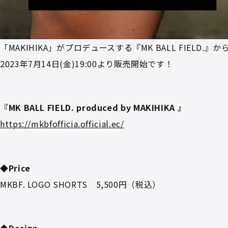
「MAKIHIKA」がプロデュースする『MK BALL FIELD.』
2023年7月14日(金)19:00より販売開始です！
『MK BALL FIELD. produced by MAKIHIKA 』
https://mkbfofficia.official.ec/
◆Price
MKBF. LOGO SHORTS 5,500円（税込）
◆Design