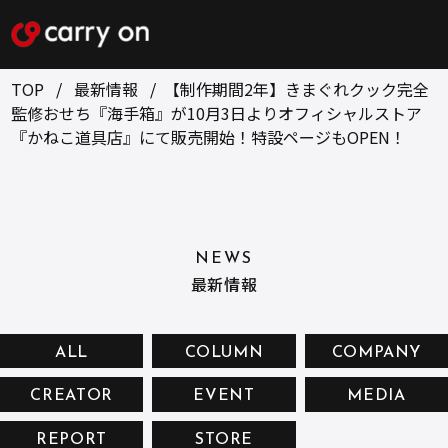
TOP
最新情報
【制作期間2年】きまぐれクック完全
監修おせち『海手箱』が10月3日よりオフィシャルストア
『かねこ道具店』にて販売開始！特設ページもOPEN！
BUSINESS
CREATOR
ONLINE STORE
COMPANY
NEWS
RECRUIT
NEWS
最新情報
CONTACT
ALL
COLUMN
COMPANY
お問い合せ
CREATOR
EVENT
MEDIA
プライバシーポリシー
REPORT
STORE