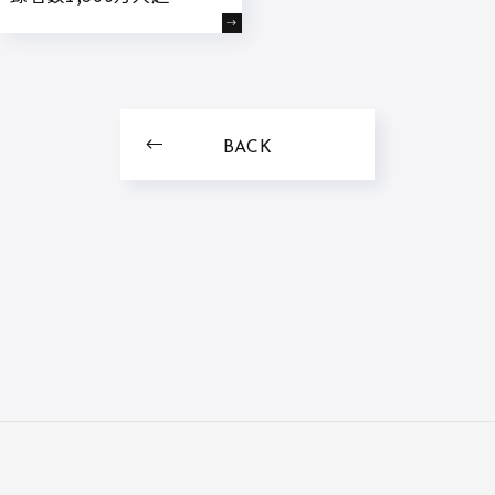
まぐれクック」が公式オ
ンラインストア「かねこ
道具店」にて、鹿児島育
ちの“若鰻”を使用した
『きまぐれクック厳選
BACK
有頭うなぎの蒲焼』を7
月3日18:00～予約受付開
始!