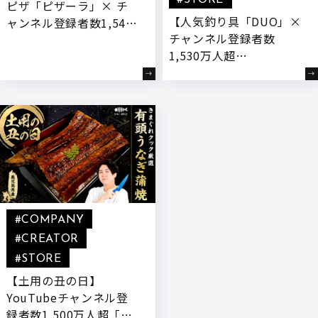
ピザ「ピザーラ」× チ
【人気釣り具「DUO」×
ャンネル登録者数1,540
チャンネル登録者数
万人超YouTuber「きま
1,530万人超
ぐれクック」】 “もっと
YouTuber「きまぐれク
チーズを楽しめるピ
ック」】きまぐれクック
ザ”をテーマに、新開発
監修のコラボ商品「朝ど
『とろ～りヤンニョムチ
れスイマーTG」が発売!
ーズ』付きコラボ商品が
登場
#COMPANY
#CREATOR
#STORE
【土用の丑の日】
YouTubeチャンネル登
録者数1,500万人超「き