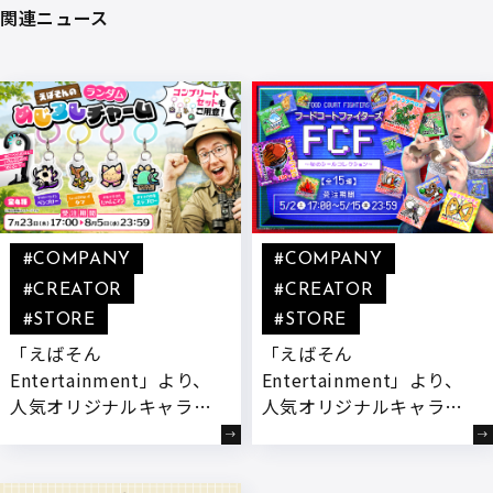
関連ニュース
#COMPANY
#COMPANY
#CREATOR
#CREATOR
#STORE
#STORE
「えばそん
「えばそん
Entertainment」より、
Entertainment」より、
人気オリジナルキャラク
人気オリジナルキャラク
ターたちが『めじるしチ
ター『FCF(フードコート
ャーム』になって登場!
ファイターズ)』のシー
本日より販売開始!
ルコレクションが販売開