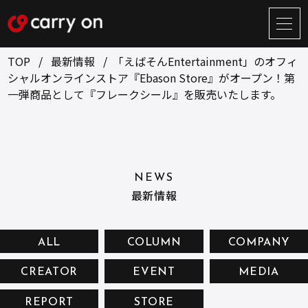
サ
イ
ト
TOP
最新情報
「えばそんEntertainment」のオフィ
メ
シャルオンラインストア『Ebason Store』がオープン！第
ニ
一弾商品として『フレークシール』を販売いたします。
ュ
BUSINESS
CREATOR
ー
開
ONLINE STORE
COMPANY
閉
NEWS
RECRUIT
NEWS
最新情報
CONTACT
ALL
COLUMN
COMPANY
お問い合せ
CREATOR
EVENT
MEDIA
プライバシーポリシー
REPORT
STORE