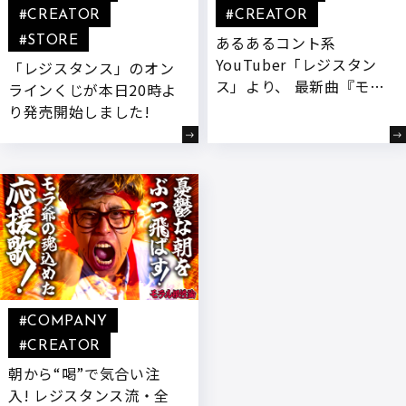
#CREATOR
#CREATOR
あるあるコント系
#STORE
YouTuber「レジスタン
「レジスタンス」のオン
ス」より、 最新曲『モラ
ラインくじが本日20時よ
ル根性論 feat.モラ爺』
り発売開始しました!
がカラオケ配信スター
ト!
#COMPANY
#CREATOR
朝から“喝”で気合い注
入! レジスタンス流・全