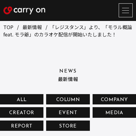
サ
イ
ト
TOP
最新情報
「レジスタンス」より、「モラル概論
メ
feat. モラ爺」のカラオケ配信が開始いたしました！
ニ
ュ
BUSINESS
CREATOR
ー
開
ONLINE STORE
COMPANY
閉
NEWS
NEWS
RECRUIT
最新情報
CONTACT
ALL
COLUMN
COMPANY
CREATOR
EVENT
MEDIA
お問い合せ
REPORT
STORE
プライバシーポリシー