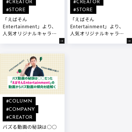
#CREATOR
#CREATOR
#STORE
#STORE
「えばそん
「えばそん
Entertainment」より、
Entertainment」より、
人気オリジナルキャラク
人気オリジナルキャラク
ターたちが『めじるしチ
ター『FCF(フードコート
ャーム』になって登場!
ファイターズ)』のシー
本日より販売開始!
ルコレクションが販売開
始!
#COLUMN
#COMPANY
#CREATOR
バズる動画の秘訣は○○