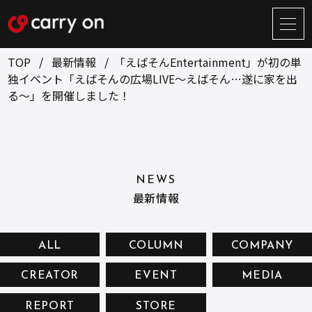
サ
イ
ト
TOP
最新情報
「えばそんEntertainment」が初の単
メ
独イベント「えばそんの広場LIVE～えばそん…遂に家を出
ニ
る～」を開催しました！
ュ
BUSINESS
CREATOR
ー
開
ONLINE STORE
COMPANY
閉
NEWS
RECRUIT
NEWS
最新情報
CONTACT
ALL
COLUMN
COMPANY
お問い合せ
CREATOR
EVENT
MEDIA
プライバシーポリシー
REPORT
STORE