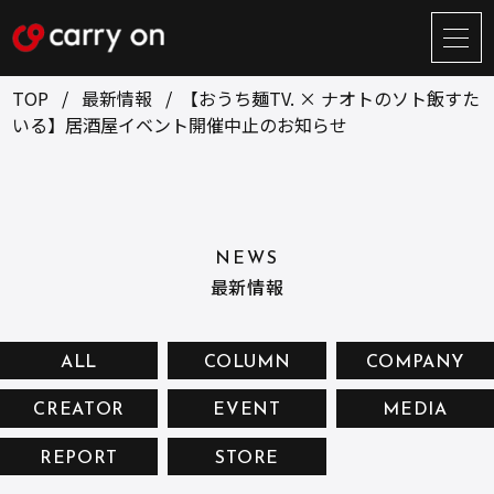
サ
イ
ト
TOP
最新情報
【おうち麺TV. × ナオトのソト飯すた
メ
いる】居酒屋イベント開催中止のお知らせ
ニ
ュ
BUSINESS
CREATOR
ー
開
ONLINE STORE
COMPANY
閉
NEWS
NEWS
RECRUIT
最新情報
CONTACT
ALL
COLUMN
COMPANY
CREATOR
EVENT
MEDIA
お問い合せ
REPORT
STORE
プライバシーポリシー