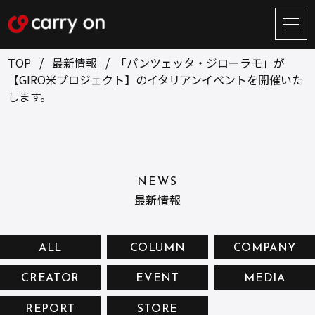
サ
イ
ト
TOP
最新情報
「パンツェッタ・ジローラモ」が
メ
【GIRO米プロジェクト】のイタリアンイベントを開催いた
ニ
します。
ュ
BUSINESS
CREATOR
ー
開
ONLINE STORE
COMPANY
閉
NEWS
RECRUIT
NEWS
最新情報
CONTACT
ALL
COLUMN
COMPANY
お問い合せ
CREATOR
EVENT
MEDIA
プライバシーポリシー
REPORT
STORE