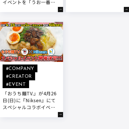
イベントを「うお一番」
♡ ~トイズ生誕祭2026
にて開催!豪華プレゼン
in大阪~』を開催いたし
トや限定企画も
ます!
#COMPANY
#CREATOR
#EVENT
「おうち麺TV.」が4月26
日(日)に『Niksen』にて
スペシャルコラボイベン
トを開催いたします!