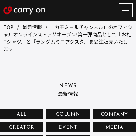
サ
イ
ト
TOP
最新情報
「カモミールチャンネル」のオフィシ
メ
ャルオンラインストアがオープン!第一弾商品として『お札
ニ
Tシャツ』と『ランダムミニアクスタ』を受注販売いたし
ュ
BUSINESS
CREATOR
ー
ます。
開
ONLINE STORE
COMPANY
閉
NEWS
RECRUIT
NEWS
CONTACT
最新情報
ALL
COLUMN
COMPANY
お問い合せ
CREATOR
EVENT
MEDIA
プライバシーポリシー