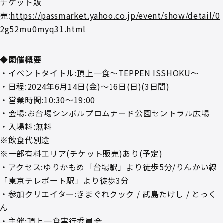
チケット販
売:
https://passmarket.yahoo.co.jp/event/show/detail/0
2g52mu0myq31.html
◆開催概要
・イベントタイトル:頂上⼀⾷～TEPPEN ISSHOKU～
・⽇程:2024年6⽉14⽇(⾦)～16⽇(⽇)(3⽇間)
・営業時間:10:30～19:00
・会場:お台場シンボルプロムナード公園セントラル広場
・⼊場料:無料
※飲⾷代別途
※⼀部有料エリア(チケット販売)あり(予定)
・アクセス:ゆりかもめ「台場駅」より徒歩5分/りんかい線
「東京テレポート駅」より徒歩3分
・参加クリエイター:きまぐれクック / 武島たけし / とっく
ん
・主催:頂上⼀⾷実⾏委員会