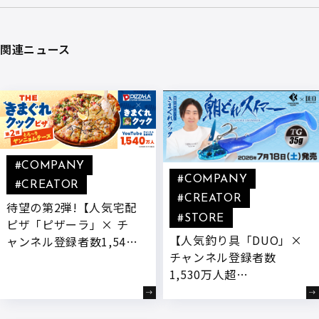
関連ニュース
#COMPANY
#COMPANY
#CREATOR
#CREATOR
待望の第2弾!【人気宅配
#STORE
ピザ「ピザーラ」× チ
【人気釣り具「DUO」×
ャンネル登録者数1,540
チャンネル登録者数
万人超YouTuber「きま
1,530万人超
ぐれクック」】 “もっと
YouTuber「きまぐれク
チーズを楽しめるピ
ック」】きまぐれクック
ザ”をテーマに、新開発