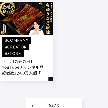
監修のコラボ商品「朝ど
『とろ～りヤンニョムチ
れスイマーTG」が発売!
ーズ』付きコラボ商品が
登場
#COMPANY
#CREATOR
#STORE
【土用の丑の日】
YouTubeチャンネル登
録者数1,500万人超「き
まぐれクック」が公式オ
ンラインストア「かねこ
道具店」にて、鹿児島育
ちの“若鰻”を使用した
『きまぐれクック厳選
BACK
有頭うなぎの蒲焼』を7