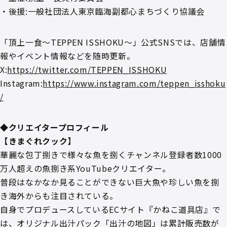
・後援:⼀般社団法⼈東京臨海副都⼼まちづくり協議会
「頂上⼀⾷～TEPPEN ISSHOKU～」公式SNSでは、店舗情
報やイベント情報などを随時更新。
X:
https://twitter.com/TEPPEN_ISSHOKU
Instagram:
https://www.instagram.com/teppen_isshoku
/
◆クリエイタープロフィール
【きまぐれクック】
華麗な包丁捌きで様々な魚を捌くチャンネル登録者数1000
万人超えの魚捌き系YouTubeクリエイター。
普段はなかなか見ることができない巨大魚や珍しい魚を捌
き海外からも注目されている。
自身でプロデュースしているECサイト『かねこ道具店』で
は、オリジナル出汁パック「出汁の地図」は累計販売数が