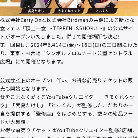
株式会社Carry Onと株式会社Birdmanの共催による新たな
食フェス『頂上一食 ～TEPPEN ISSHOKU～』の公式サイ
トがオープンいたしました。併せて開催場所も決定!
第一回目は、2024年6月14日(金)～16日(日)の三日間にわた
り、東京・お台場「シンボルプロムナード公園セントラル
広場」にて開催となります。
公式サイト
のオープンに伴い、お得な前売りチケットの販
売も開始となります。
⾷をこよなく愛するYouTubeクリエイター「きまぐれクッ
ク」「武島たけし」「とっくん」が監修したこだわりの⼀
⾷を提供する「監修店」をはじめとする、数々の絶品フー
ドが⼤集結。
お得な前売りチケットはYouTubeクリエイター監修3店舗、