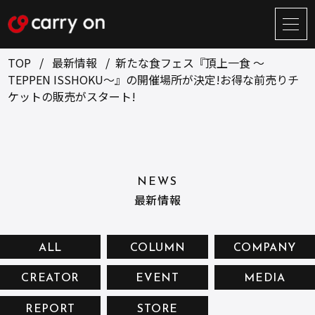
サ
イ
ト
TOP
最新情報
新たな食フェス『頂上一食 ～
メ
TEPPEN ISSHOKU～』の開催場所が決定!お得な前売りチ
ニ
ケットの販売がスタート!
ュ
BUSINESS
CREATOR
ー
開
ONLINE STORE
COMPANY
閉
NEWS
RECRUIT
NEWS
最新情報
CONTACT
ALL
COLUMN
COMPANY
お問い合せ
CREATOR
EVENT
MEDIA
プライバシーポリシー
REPORT
STORE