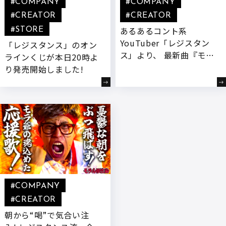
#COMPANY
#COMPANY
#CREATOR
#CREATOR
あるあるコント系
#STORE
YouTuber「レジスタン
「レジスタンス」のオン
ス」より、 最新曲『モラ
ラインくじが本日20時よ
ル根性論 feat.モラ爺』
り発売開始しました!
がカラオケ配信スター
ト!
#COMPANY
#CREATOR
朝から“喝”で気合い注