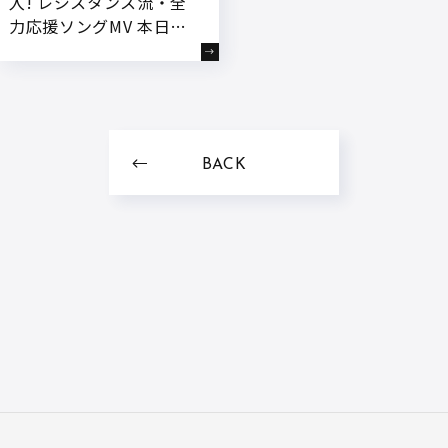
入! レジスタンス流・全
力応援ソングMV 本日解
禁!
BACK