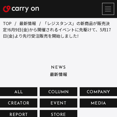
サ
イ
ト
TOP
最新情報
「レジスタンス」の新商品が販売決
メ
定!6月9日(金)から開催されるイベントに先駆けて、5月17
ニ
日(金)より先行受注販売を開始しました!
ュ
BUSINESS
CREATOR
ー
開
ONLINE STORE
COMPANY
閉
NEWS
RECRUIT
NEWS
最新情報
CONTACT
ALL
COLUMN
COMPANY
お問い合せ
CREATOR
EVENT
MEDIA
プライバシーポリシー
REPORT
STORE