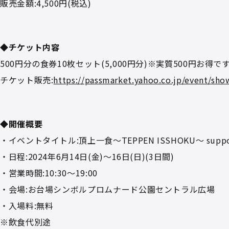
販売金額:4,500円(税込)
◆チケット内容
500円分の⾷券10枚セット(5,000円分)※実質500円お得です
チケット販売:
https://passmarket.yahoo.co.jp/event/s
◆開催概要
・イベントタイトル:頂上⼀⾷～TEPPEN ISSHOKU～ suppo
・⽇程:2024年6⽉14⽇(⾦)～16⽇(⽇)(3⽇間)
・営業時間:10:30～19:00
・会場:お台場シンボルプロムナード公園セントラル広場
・⼊場料:無料
※飲⾷代別途