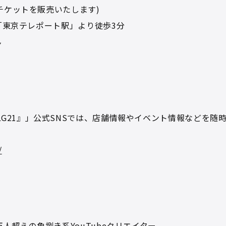
チケットを販売いたします)
「東京テレポート駅」より徒歩3分
ん
y『胃にはLG21』」公式SNSでは、店舗情報やイベント情報などを随
/
人超えの魚捌き系YouTubeクリエイター。