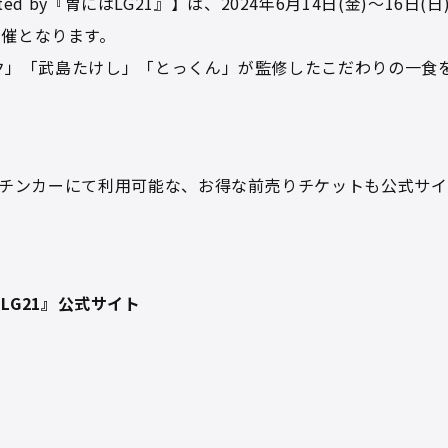
rted by『胃にはLG21』】は、2024年6月14日(金)～16
催となります。
ック」「武島たけし」「とっくん」が監修したこだわりの⼀⾷
ンカーにて利⽤可能な、お得な前売りチケットも公式サイト(http
にはLG21』公式サイト