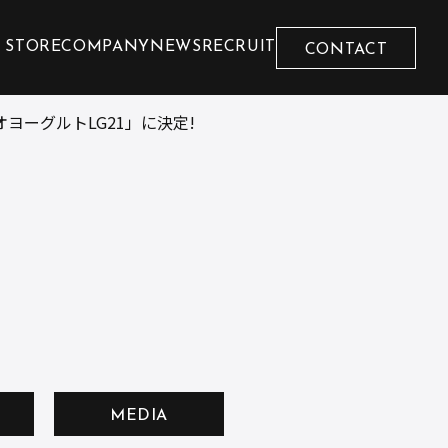
 STORE
COMPANY
NEWS
RECRUIT
CONTACT
オヨーグルトLG21」に決定!
MEDIA