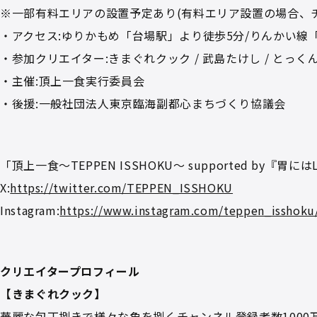
※⼀部有料エリアの設置予定あり(有料エリア設置の場合、
・アクセス:ゆりかもめ「台場駅」より徒歩5分/りんかい線
・参加クリエイター:きまぐれクック / 武島たけし / とっく
・主催:頂上⼀⾷実⾏委員会
・後援:⼀般社団法⼈東京臨海副都⼼まちづくり協議会
「頂上⼀⾷～TEPPEN ISSHOKU～ supported b
X:
https://twitter.com/TEPPEN_ISSHOKU
Instagram:
https://www.instagram.com/teppen_isshoku
クリエイタープロフィール
【きまぐれクック】
華麗な包丁捌きで様々な魚を捌くチャンネル登録者数1000万