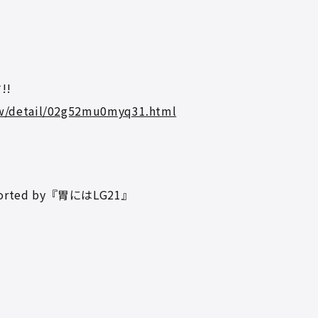
!!
how/detail/02g52mu0myq31.html
rted by『胃にはLG21』