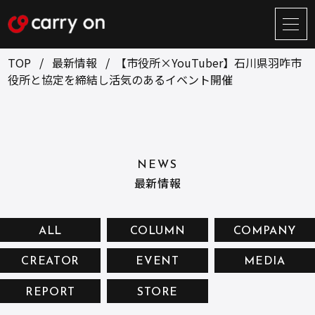
サ
イ
ト
TOP
最新情報
【市役所×YouTuber】石川県羽咋市
メ
役所と協定を締結し活気のあるイベント開催
ニ
ュ
BUSINESS
CREATOR
ー
開
ONLINE STORE
COMPANY
閉
NEWS
NEWS
RECRUIT
最新情報
CONTACT
ALL
COLUMN
COMPANY
CREATOR
EVENT
MEDIA
お問い合せ
REPORT
STORE
プライバシーポリシー