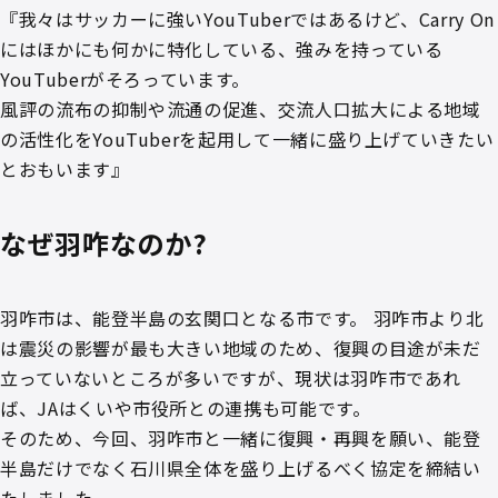
『我々はサッカーに強いYouTuberではあるけど、Carry On
にはほかにも何かに特化している、強みを持っている
YouTuberがそろっています。
風評の流布の抑制や流通の促進、交流人口拡大による地域
の活性化をYouTuberを起用して一緒に盛り上げていきたい
とおもいます』
なぜ羽咋なのか?
羽咋市は、能登半島の玄関口となる市です。 羽咋市より北
は震災の影響が最も大きい地域のため、復興の目途が未だ
立っていないところが多いですが、現状は羽咋市であれ
ば、JAはくいや市役所との連携も可能です。
そのため、今回、羽咋市と一緒に復興・再興を願い、能登
半島だけでなく石川県全体を盛り上げるべく協定を締結い
たしました。