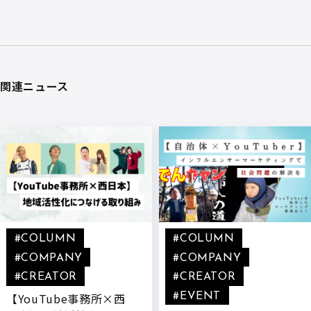
関連ニュース
#COLUMN
#COLUMN
#COMPANY
#COMPANY
#CREATOR
#CREATOR
【YouTube事務所×西
#EVENT