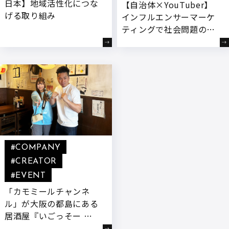
日本】地域活性化につな
【自治体×YouTuber】
げる取り組み
インフルエンサーマーケ
ティングで社会問題の解
決を
#COMPANY
#CREATOR
#EVENT
「カモミールチャンネ
ル」が大阪の都島にある
居酒屋『いごっそー 高
地家』と初のコラボおむ