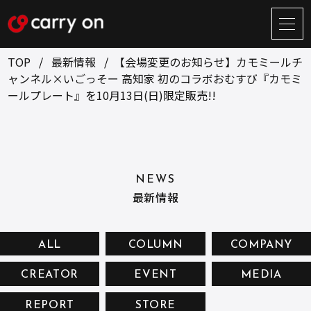
サ
イ
ト
TOP
最新情報
【会場変更のお知らせ】カモミールチ
メ
ャンネル×いごっそー 高知家 初のコラボおむすび『カモミ
ニ
ールプレート』を10月13日(日)限定販売!!
ュ
BUSINESS
CREATOR
ー
開
ONLINE STORE
COMPANY
閉
NEWS
RECRUIT
NEWS
最新情報
CONTACT
ALL
COLUMN
COMPANY
お問い合せ
CREATOR
EVENT
MEDIA
プライバシーポリシー
REPORT
STORE