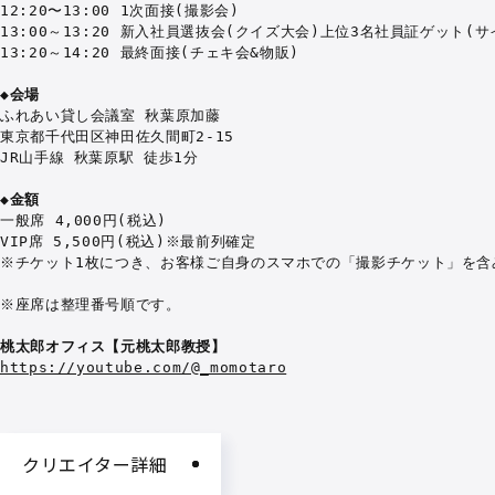
12:20〜13:00 1次面接(撮影会)

13:00～13:20 新入社員選抜会(クイズ大会)上位3名社員証ゲット(サイ
13:20～14:20 最終面接(チェキ会&物販)

◆会場
ふれあい貸し会議室 秋葉原加藤

東京都千代田区神田佐久間町2-15

JR山手線 秋葉原駅 徒歩1分

◆金額
一般席 4,000円(税込)

VIP席 5,500円(税込)※最前列確定

※チケット1枚につき、お客様ご自身のスマホでの「撮影チケット」を含み
※座席は整理番号順です。

桃太郎オフィス【元桃太郎教授】
https://youtube.com/@_momotaro
クリエイター詳細