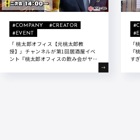
#COMPANY
#CREATOR
#
#EVENT
#
「 桃太郎オフィス【元桃太郎教
「
授】」チャンネルが第1回居酒屋イベ
『
ント『桃太郎オフィスの飲み会がヤバ
す
すぎる 』を開催いたします!