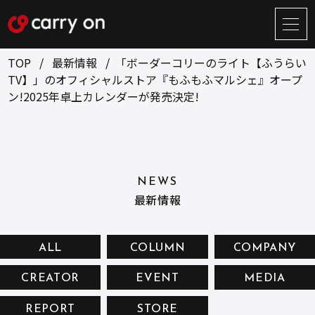
サ
イ
ト
TOP
最新情報
「ボーダーコリーのライト【ふうらい
メ
TV】」のオフィシャルストア『もふもふマルシェ』オープ
ニ
ン!2025年卓上カレンダーが発売決定!
ュ
BUSINESS
CREATOR
ー
開
ONLINE STORE
COMPANY
閉
NEWS
RECRUIT
NEWS
最新情報
CONTACT
ALL
COLUMN
COMPANY
お問い合せ
CREATOR
EVENT
MEDIA
プライバシーポリシー
REPORT
STORE