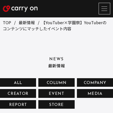
サ
イ
ト
TOP
最新情報
【YouTuber×学園祭】YouTuberの
メ
コンテンツにマッチしたイベント内容
ニ
ュ
BUSINESS
CREATOR
ー
開
ONLINE STORE
COMPANY
閉
NEWS
NEWS
RECRUIT
最新情報
CONTACT
ALL
COLUMN
COMPANY
CREATOR
EVENT
MEDIA
お問い合せ
REPORT
STORE
プライバシーポリシー