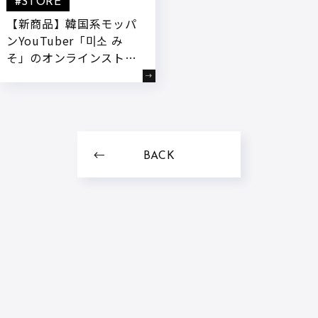
#STORE
【新商品】韓国系モッパ
ンYouTuber「미소 み
そ」のオンラインストア
がリニューアル! 自然の
甘さがとろける「紅はる
かの冷凍焼き芋」
BACK