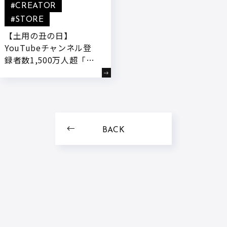
#CREATOR
#STORE
【土用の丑の日】
YouTubeチャンネル登
録者数1,500万人超「き
まぐれクック」が公式オ
ンラインストア「かねこ
道具店」にて、鹿児島育
ちの“若鰻”を使用した
『きまぐれクック厳選
BACK
有頭うなぎの蒲焼』を7
月3日18:00～予約受付開
始!