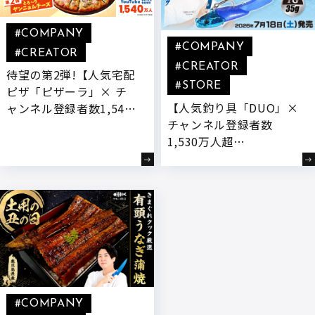
#COMPANY
#COMPANY
#CREATOR
#CREATOR
待望の第2弾!【人気宅配
#STORE
ピザ「ピザーラ」× チ
【人気釣り具「DUO」×
ャンネル登録者数1,540
チャンネル登録者数
万人超YouTuber「きま
1,530万人超
ぐれクック」】 “もっと
YouTuber「きまぐれク
チーズを楽しめるピ
ック」】きまぐれクック
ザ”をテーマに、新開発
監修のコラボ商品「朝ど
『とろ～りヤンニョムチ
れスイマーTG」が発売!
ーズ』付きコラボ商品が
登場
#COMPANY