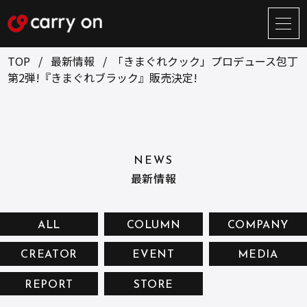
サ
イ
ト
TOP
最新情報
「きまぐれクック」プロデュース包丁
メ
第2弾!『きまぐれブラック』販売決定!
ニ
ュ
BUSINESS
CREATOR
ー
開
ONLINE STORE
COMPANY
閉
NEWS
NEWS
RECRUIT
最新情報
CONTACT
ALL
COLUMN
COMPANY
CREATOR
EVENT
MEDIA
お問い合せ
REPORT
STORE
プライバシーポリシー