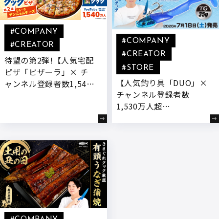
#COMPANY
#COMPANY
#CREATOR
#CREATOR
待望の第2弾!【人気宅配
#STORE
ピザ「ピザーラ」× チ
【人気釣り具「DUO」×
ャンネル登録者数1,540
チャンネル登録者数
万人超YouTuber「きま
1,530万人超
ぐれクック」】 “もっと
YouTuber「きまぐれク
チーズを楽しめるピ
ック」】きまぐれクック
ザ”をテーマに、新開発
監修のコラボ商品「朝ど
『とろ～りヤンニョムチ
れスイマーTG」が発売!
ーズ』付きコラボ商品が
登場