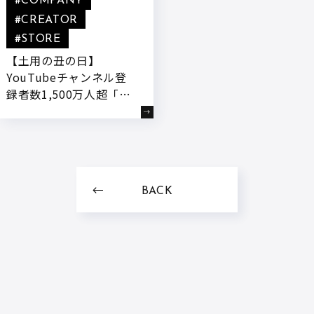
#COMPANY
#CREATOR
#STORE
【土用の丑の日】
YouTubeチャンネル登
録者数1,500万人超「き
まぐれクック」が公式オ
ンラインストア「かねこ
道具店」にて、鹿児島育
ちの“若鰻”を使用した
『きまぐれクック厳選
BACK
有頭うなぎの蒲焼』を7
月3日18:00～予約受付開
始!