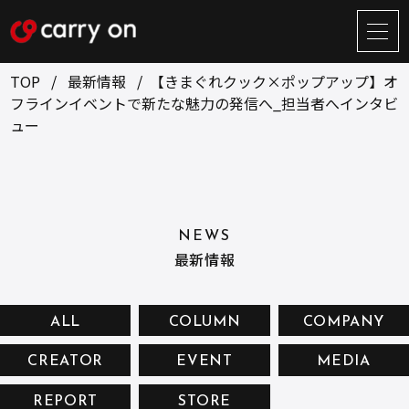
サ
イ
ト
TOP
最新情報
【きまぐれクック×ポップアップ】オ
メ
フラインイベントで新たな魅力の発信へ_担当者へインタビ
ニ
ュー
ュ
BUSINESS
CREATOR
ー
開
ONLINE STORE
COMPANY
閉
NEWS
RECRUIT
NEWS
最新情報
CONTACT
ALL
COLUMN
COMPANY
お問い合せ
CREATOR
EVENT
MEDIA
プライバシーポリシー
REPORT
STORE