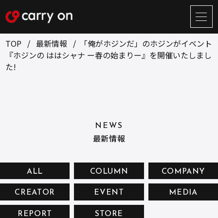
サ
イ
ト
TOP
最新情報
「俺がホジンだ」のホジンがイベント
メ
『ホジンの ははシャナ ー春の始まりー』を開催いたしまし
ニ
た!
ュ
BUSINESS
CREATOR
ー
開
ONLINE STORE
COMPANY
閉
NEWS
RECRUIT
NEWS
最新情報
CONTACT
ALL
COLUMN
COMPANY
お問い合せ
CREATOR
EVENT
MEDIA
プライバシーポリシー
REPORT
STORE