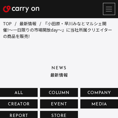
サ
イ
ト
TOP
最新情報
『小田原・早川みなとマルシェ開
メ
催!〜一日限りの市場開放day〜』に当社所属クリエイター
ニ
の商品を販売!
ュ
BUSINESS
CREATOR
ー
開
ONLINE STORE
COMPANY
閉
NEWS
RECRUIT
NEWS
最新情報
CONTACT
ALL
COLUMN
COMPANY
お問い合せ
CREATOR
EVENT
MEDIA
プライバシーポリシー
REPORT
STORE