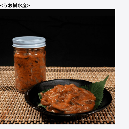
<うお樹水産>