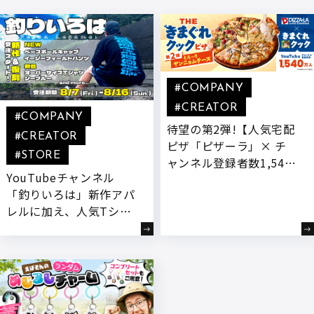
#COMPANY
#CREATOR
#COMPANY
待望の第2弾!【人気宅配
#CREATOR
ピザ「ピザーラ」× チ
#STORE
ャンネル登録者数1,540
YouTubeチャンネル
万人超YouTuber「きま
「釣りいろは」新作アパ
ぐれクック」】 “もっと
レルに加え、人気Tシャ
チーズを楽しめるピ
ツの限定新色・待望の復
ザ”をテーマに、新開発
刻Tシャツなど全6種が 8
『とろ～りヤンニョムチ
月7日(金)より受注開始!
ーズ』付きコラボ商品が
登場