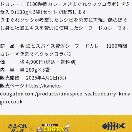
ドカレー」【100時間カレー×きまぐれクックコラボ】を5
食入り(180g×5袋)セットで販売します。
きまぐれクックが考案したレシピを忠実に再現。鯖のほぐ
し身と牡蠣エキスを贅沢に使用したシーフードカレーです。
商 品 名:海とスパイス贅沢シーフードカレー【100時間
カレー×きまぐれクックコラボ】
価 格:4,000円(税込・送料別)
内 容 量:180g×5袋
販売開始 :2025年4月1日(火)
販売ページ:
https://kaneko-
douguten.com/products/umispice_seafoodcurry_kima
gurecook