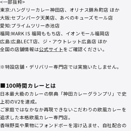
<一部抜粋>
東京:ハングリーカレー神田店、オリナス錦糸町店 ほか
大阪:セブンパーク天美店、あべのキューズモール店
愛知:プライムツリー赤池店
福岡:MARK IS 福岡ももち店、イオンモール福岡店
広島:広島LECT店、ジ・アウトレット広島店 ほか
全国の店舗情報は
公式サイト
をご確認ください。
※特設店舗・デリバリー専門店では実施いたしません。
■100時間カレーとは
日本最大級のカレーの祭典「神田カレーグランプリ」で史
上初のV2を達成。
ご家庭ではなかなか再現できないこだわりの欧風カレーを
追求した本格欧風カレー専門店。
香味野菜や果物にフォンドボーを溶け込ませ、自社配合の