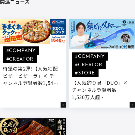
関連ニュース
#COMPANY
#COMPANY
#CREATOR
#CREATOR
待望の第2弾!【人気宅配
#STORE
ピザ「ピザーラ」× チ
【人気釣り具「DUO」×
ャンネル登録者数1,540
チャンネル登録者数
万人超YouTuber「きま
1,530万人超
ぐれクック」】 “もっと
YouTuber「きまぐれク
チーズを楽しめるピ
ック」】きまぐれクック
ザ”をテーマに、新開発
監修のコラボ商品「朝ど
『とろ～りヤンニョムチ
れスイマーTG」が発売!
ーズ』付きコラボ商品が
登場