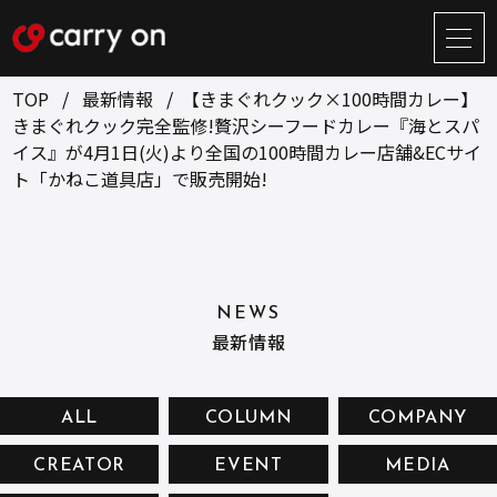
サ
イ
ト
TOP
最新情報
【きまぐれクック×100時間カレー】
メ
きまぐれクック完全監修!贅沢シーフードカレー『海とスパ
ニ
イス』が4月1日(火)より全国の100時間カレー店舗&ECサイ
ュ
BUSINESS
CREATOR
ー
ト「かねこ道具店」で販売開始!
開
ONLINE STORE
COMPANY
閉
NEWS
RECRUIT
NEWS
CONTACT
最新情報
ALL
COLUMN
COMPANY
お問い合せ
CREATOR
EVENT
MEDIA
プライバシーポリシー