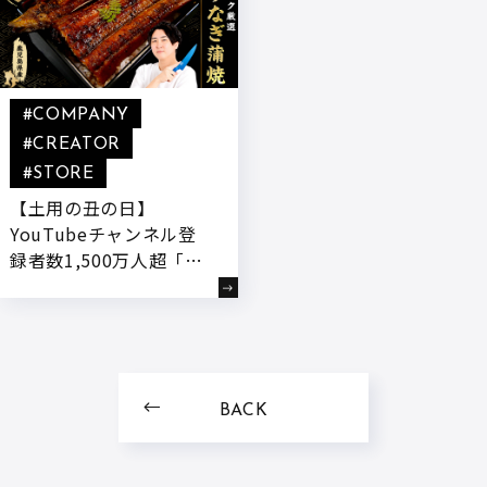
#COMPANY
#CREATOR
#STORE
【土用の丑の日】
YouTubeチャンネル登
録者数1,500万人超「き
まぐれクック」が公式オ
ンラインストア「かねこ
道具店」にて、鹿児島育
ちの“若鰻”を使用した
『きまぐれクック厳選
BACK
有頭うなぎの蒲焼』を7
月3日18:00～予約受付開
始!