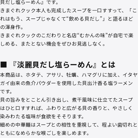
貝だし塩らーめん』です。
きまぐれクック本人も完成したスープを一口すすって、「こ
れはもう、スープじゃなくて“飲める貝だし”」と語るほど
の渾身作。
きまぐれクックのこだわりと名店“むかんの味”が自宅で楽
しめる、またとない機会をぜひお見逃しなく。
■ 『淡麗貝だし塩らーめん』とは
本商品は、ホタテ、アサリ、牡蠣、ハマグリに加え、イタヤ
ガイ由来の魚介パウダーを使用した貝出汁香る塩ラーメン
です。
貝の旨みをとことん引き出し、煮干風味に仕立てたスープ
はひと口すすれば、ふわりと広がる貝の香りと、やさしく
染みわたる塩味が食欲をそそります。
細めの中華麺はスープとの相性を重視して、程よい歯切れと
ともになめらかな喉ごしを楽しめます。