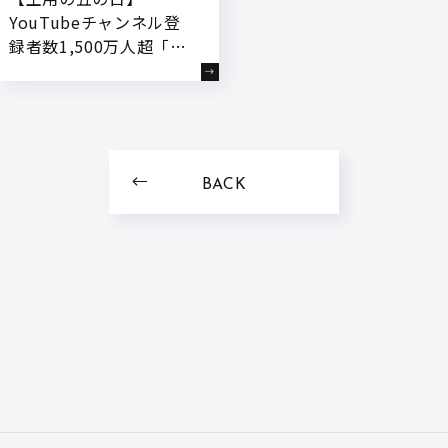
YouTubeチャンネル登
録者数1,500万人超「き
まぐれクック」が公式オ
ンラインストア「かねこ
道具店」にて、鹿児島育
ちの“若鰻”を使用した
『きまぐれクック厳選
BACK
有頭うなぎの蒲焼』を7
月3日18:00～予約受付開
始!