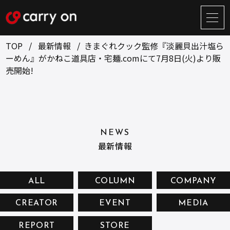
サ
イ
ト
TOP
最新情報
きまぐれクック監修『淡麗貝出汁塩ら
メ
ーめん』がかねこ道具店・宅麺.comにて7月8日(火)より販
ニ
売開始!
ュ
BUSINESS
CREATOR
ー
開
ONLINE STORE
COMPANY
閉
NEWS
RECRUIT
NEWS
最新情報
CONTACT
ALL
COLUMN
COMPANY
お問い合せ
CREATOR
EVENT
MEDIA
プライバシーポリシー
REPORT
STORE