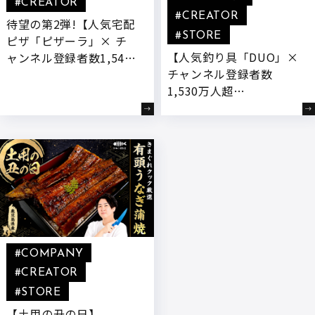
#CREATOR
#CREATOR
待望の第2弾!【人気宅配
#STORE
ピザ「ピザーラ」× チ
【人気釣り具「DUO」×
ャンネル登録者数1,540
チャンネル登録者数
万人超YouTuber「きま
1,530万人超
ぐれクック」】 “もっと
YouTuber「きまぐれク
チーズを楽しめるピ
ック」】きまぐれクック
ザ”をテーマに、新開発
監修のコラボ商品「朝ど
『とろ～りヤンニョムチ
れスイマーTG」が発売!
ーズ』付きコラボ商品が
登場
#COMPANY
#CREATOR
#STORE
【土用の丑の日】