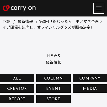
サ
イ
ト
TOP
最新情報
第3回「終わった人」モノマネ企画ラ
メ
イブ開催を記念し、オフィシャルグッズが販売決定!
ニ
ュ
BUSINESS
CREATOR
ー
開
ONLINE STORE
COMPANY
閉
NEWS
NEWS
RECRUIT
最新情報
CONTACT
ALL
COLUMN
COMPANY
CREATOR
EVENT
MEDIA
お問い合せ
REPORT
STORE
プライバシーポリシー