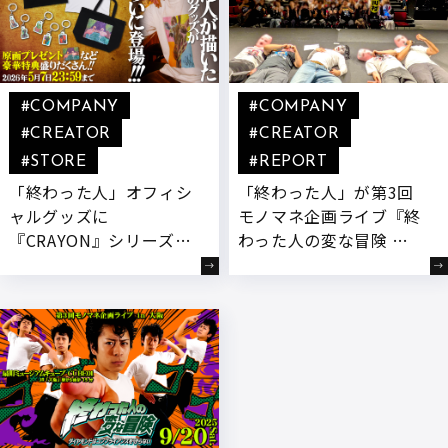
#COMPANY
#COMPANY
#CREATOR
#CREATOR
#STORE
#REPORT
「終わった人」オフィシ
「終わった人」が第3回
ャルグッズに
モノマネ企画ライブ『終
『CRAYON』シリーズが
わった人の変な冒険 ダ
登場!受注限定で販売開
イヤモンドはコンプライ
始!
アンスを守らない』初の
大阪開催!