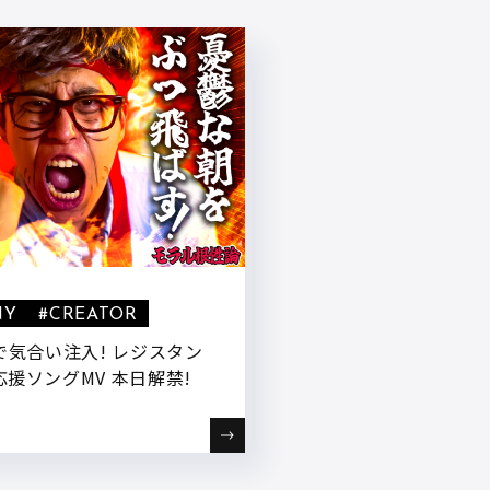
NY
#CREATOR
で気合い注入! レジスタン
援ソングMV 本日解禁!