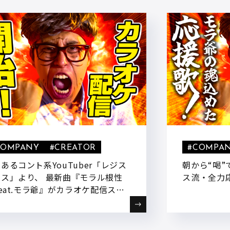
COMPANY
#CREATOR
#COMPA
あるコント系YouTuber「レジス
朝から“喝”
ンス」より、 最新曲『モラル根性
ス流・全力応
feat.モラ爺』がカラオケ配信スタ
!