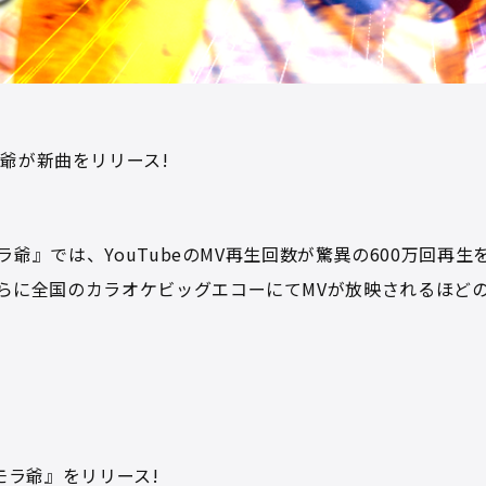
爺が新曲をリリース!
モラ爺』では、YouTubeのMV再生回数が驚異の600万回再生
さらに全国のカラオケビッグエコーにてMVが放映されるほど
モラ爺』をリリース!