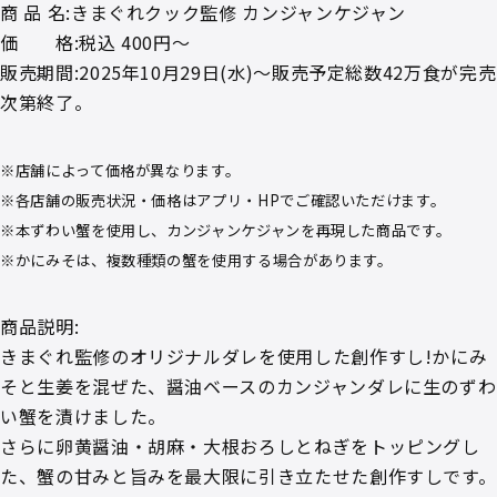
商 品 名:きまぐれクック監修 カンジャンケジャン
価 格:税込 400円～
販売期間:2025年10月29日(水)～販売予定総数42万食が完売
次第終了。
※店舗によって価格が異なります。
※各店舗の販売状況・価格はアプリ・HPでご確認いただけます。
※本ずわい蟹を使用し、カンジャンケジャンを再現した商品です。
※かにみそは、複数種類の蟹を使用する場合があります。
商品説明:
きまぐれ監修のオリジナルダレを使用した創作すし!かにみ
そと生姜を混ぜた、醤油ベースのカンジャンダレに生のずわ
い蟹を漬けました。
さらに卵黄醤油・胡麻・大根おろしとねぎをトッピングし
た、蟹の甘みと旨みを最大限に引き立たせた創作すしです。