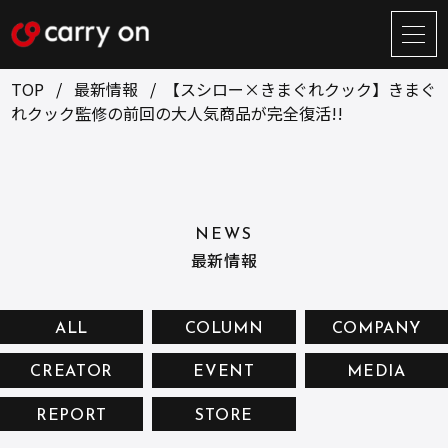
サ
イ
ト
TOP
最新情報
【スシロー×きまぐれクック】きまぐ
メ
れクック監修の前回の大人気商品が完全復活!!
ニ
ュ
BUSINESS
CREATOR
ー
開
ONLINE STORE
COMPANY
閉
NEWS
NEWS
RECRUIT
最新情報
CONTACT
ALL
COLUMN
COMPANY
CREATOR
EVENT
MEDIA
お問い合せ
REPORT
STORE
プライバシーポリシー