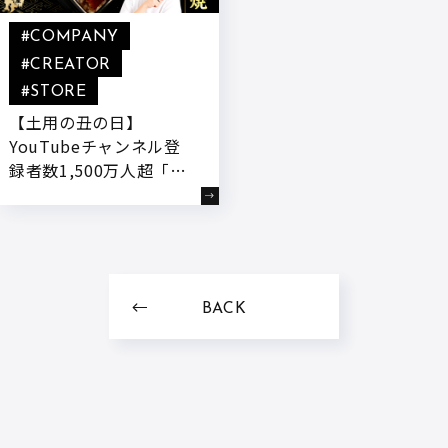
#COMPANY
#CREATOR
#STORE
【土用の丑の日】
YouTubeチャンネル登
録者数1,500万人超「き
まぐれクック」が公式オ
ンラインストア「かねこ
道具店」にて、鹿児島育
ちの“若鰻”を使用した
『きまぐれクック厳選
BACK
有頭うなぎの蒲焼』を7
月3日18:00～予約受付開
始!