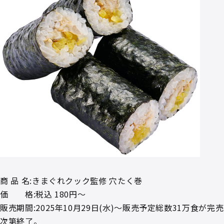
商 品 名:きまぐれクック監修 穴たく巻
価 格:税込 180円～
販売期間:2025年10月29日(水)～販売予定総数31万食が完売
次第終了。