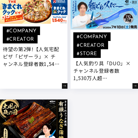
#COMPANY
#COMPANY
#CREATOR
#CREATOR
待望の第2弾!【人気宅配
#STORE
ピザ「ピザーラ」× チ
【人気釣り具「DUO」×
ャンネル登録者数1,540
チャンネル登録者数
万人超YouTuber「きま
1,530万人超
ぐれクック」】 “もっと
YouTuber「きまぐれク
チーズを楽しめるピ
ック」】きまぐれクック
ザ”をテーマに、新開発
監修のコラボ商品「朝ど
『とろ～りヤンニョムチ
れスイマーTG」が発売!
ーズ』付きコラボ商品が
登場