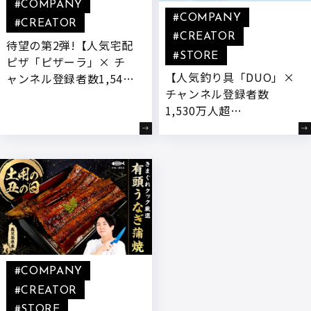
#COMPANY
#COMPANY
#CREATOR
#CREATOR
待望の第2弾!【人気宅配
#STORE
ピザ「ピザーラ」× チ
【人気釣り具「DUO」×
ャンネル登録者数1,540
チャンネル登録者数
万人超YouTuber「きま
1,530万人超
ぐれクック」】 “もっと
YouTuber「きまぐれク
チーズを楽しめるピ
ック」】きまぐれクック
ザ”をテーマに、新開発
監修のコラボ商品「朝ど
『とろ～りヤンニョムチ
れスイマーTG」が発売!
ーズ』付きコラボ商品が
登場
#COMPANY
#CREATOR
#STORE