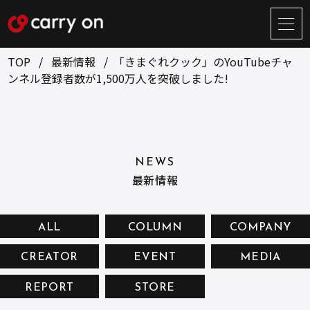
サ
イ
ト
TOP
最新情報
「きまぐれクック」のYouTubeチャ
メ
ンネル登録者数が1,500万人を突破しました!
ニ
ュ
BUSINESS
CREATOR
ー
開
ONLINE STORE
COMPANY
閉
NEWS
NEWS
RECRUIT
最新情報
CONTACT
ALL
COLUMN
COMPANY
CREATOR
EVENT
MEDIA
お問い合せ
REPORT
STORE
プライバシーポリシー