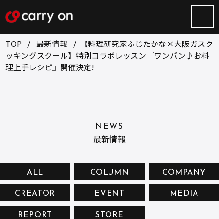
サ
イ
ト
TOP
最新情報
【料理研究家ふじたかな×大阪ガスク
メ
ッキングスクール】特別コラボレッスン『ワンパン♪お料
ニ
理上手レシピ』開催決定!
ュ
BUSINESS
CREATOR
ー
開
ONLINE STORE
COMPANY
閉
NEWS
RECRUIT
NEWS
最新情報
CONTACT
ALL
COLUMN
COMPANY
お問い合せ
CREATOR
EVENT
MEDIA
プライバシーポリシー
REPORT
STORE