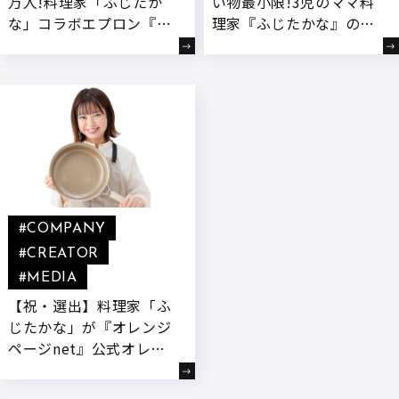
万人!料理家「ふじたか
い物最小限!3児のママ料
な」コラボエプロン『カ
理家『ふじたかな』の
ナスタンド』が7/17より
「ワンパン」料理教室 in
待望の先行販売スター
大阪ガス ハグミュージ
ト!
アム【イベントレポー
ト】
#COMPANY
#CREATOR
#MEDIA
【祝・選出】料理家「ふ
じたかな」が『オレンジ
ページnet』公式オレペ
エディターに就任!