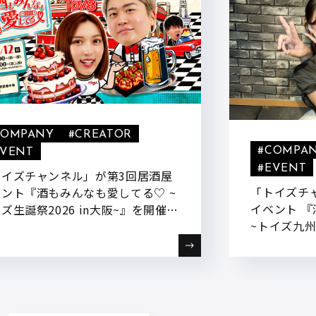
COMPANY
#CREATOR
#COMPA
EVENT
#EVENT
トイズチャンネル」が第3回居酒屋
「トイズチ
ント『酒もみんなも愛してる♡ ~
イベント 
ズ生誕祭2026 in大阪~』を開催い
~トイズ九州
ます!
しました!