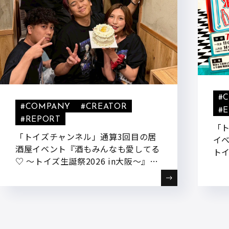
#
#COMPANY
#CREATOR
#
#REPORT
「
「トイズチャンネル」通算3回目の居
イベ
酒屋イベント『酒もみんなも愛してる
トイ
♡ ～トイズ生誕祭2026 in大阪～』を
たし
開催しました!