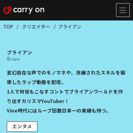
サ
イ
ト
TOP
クリエイター
ブライアン
メ
ニ
ュ
BUSINESS
CREATOR
ー
ブライアン
開
ONLINE STORE
COMPANY
閉
Brian
NEWS
RECRUIT
変幻自在な声でのモノマネや、洗練されたスキルを駆
使したラップ動画を配信。
CONTACT
1人で何役もこなすコントでブライアンワールドを作
り出すカリスマYouTuber！
Vine時代にはループ回数日本一の実績も持つ。
お問い合せ
プライバシーポリシー
エンタメ