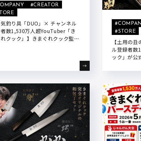
COMPANY
#CREATOR
STORE
気釣り具「DUO」× チャンネル
#COMPA
者数1,530万人超YouTuber「き
#STORE
ぐれクック」】きまぐれクック監修
【土用の丑の
コラボ商品「朝どれスイマーTG」
ル登録者数1
売!
ック」が公
こ道具店」
鰻”を使用
有頭うなぎの
予約受付開始