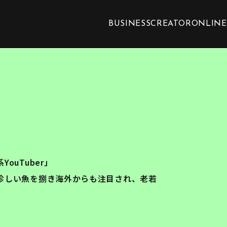
BUSINESS
CREATOR
ONLINE
uTuber」
珍しい魚を捌き海外からも注目され、老若