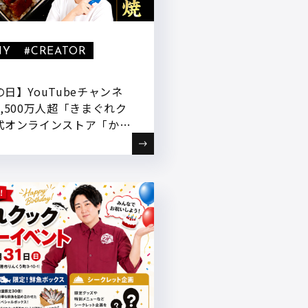
NY
#CREATOR
日】YouTubeチャンネ
,500万人超「きまぐれク
式オンラインストア「かね
にて、鹿児島育ちの“若
した『きまぐれクック厳選
蒲焼』を7月3日18:00～
!