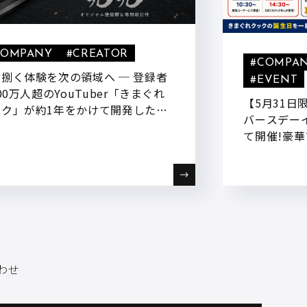
COMPANY
#CREATOR
#COMPA
捌く体験を次の領域へ ─ 登録者
#EVENT
500万人超のYouTuber「きまぐれ
【5月31
ック」が約1年をかけて開発した和
バースデー
セット『九九 – 和包丁 – 』を6月
て開催!豪
日(水)より一般販売開始!
わせ