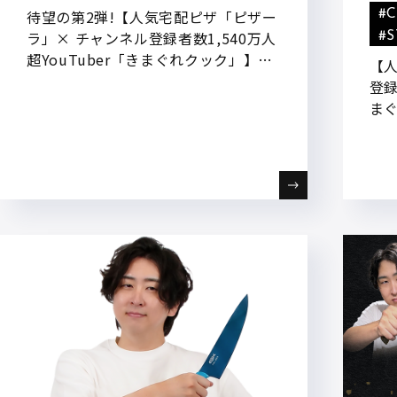
待望の第2弾!【人気宅配ピザ「ピザー
#
ラ」× チャンネル登録者数1,540万人
#
超YouTuber「きまぐれクック」】
【人
“もっとチーズを楽しめるピザ”をテー
登録
マに、新開発『とろ～りヤンニョムチ
ま
ーズ』付きコラボ商品が登場
の
が発