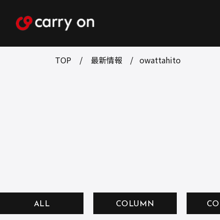
TOP
最新情報
owattahito
ALL
COLUMN
CO