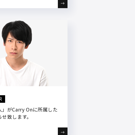
R
」がCarry Onに所属した
らせ致します。