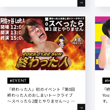
#EVENT
#
「終わった人」初のイベント『第0回
「
終わった人のおしまいトークライブ
Yo
～スベったら2度とやりません～』を
す。
開催いたします。