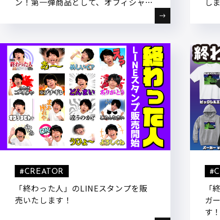
ン！第一弾商品として、オフィシャル
し
グッズ6種を受注販売いたします。
#CREATOR
#
「終わった人」のLINEスタンプを販
「
売いたします！
ガ
す