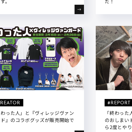
ます。
た！
CREATOR
#REPORT
終わった人」と『ヴィレッジヴァン
「終わった
ード』のコラボグッズが販売開始で
のおしまい
！
ら2度とや