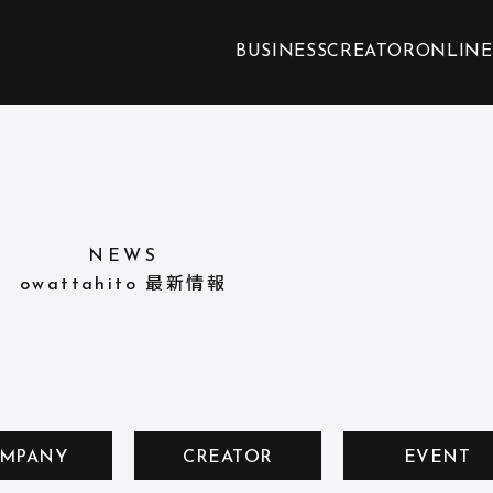
BUSINESS
CREATOR
ONLINE
NEWS
owattahito 最新情報
MPANY
CREATOR
EVENT