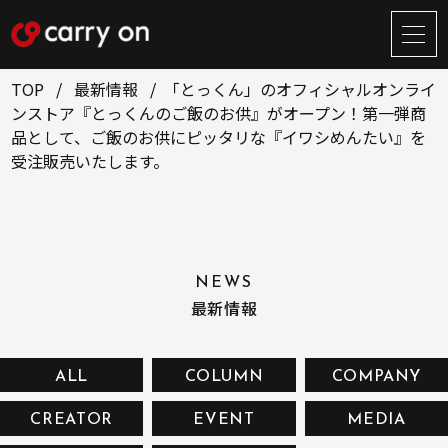
サ
イ
ト
TOP
最新情報
「とっくん」のオフィシャルオンライ
メ
ンストア『とっくんのご飯のお供』がオープン！第一弾商
ニ
品として、ご飯のお供にピッタリな『イワシめんたい』を
ュ
BUSINESS
CREATOR
ー
受注販売いたします。
開
ONLINE STORE
COMPANY
閉
NEWS
RECRUIT
NEWS
CONTACT
最新情報
ALL
COLUMN
COMPANY
お問い合せ
CREATOR
EVENT
MEDIA
プライバシーポリシー