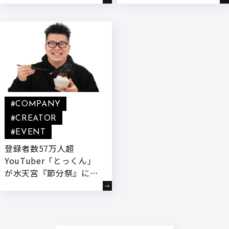
『とっくん愛智のあじラ
ズるグルメ動画の裏側を
ジオ』レギュラー出演決
公開
定!
#COMPANY
#CREATOR
#EVENT
登録者数57万人超
YouTuber「とっくん」
が水天宮『節分祭』に豆
まきナビゲーターとして
登場します!