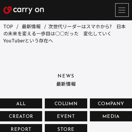
サ
イ
ト
TOP
最新情報
次世代リーダーはスマホから? 日本
メ
の未来を変える一歩目は○○だった 変化していく
ニ
YouTuberという存在へ
ュ
BUSINESS
CREATOR
ー
開
ONLINE STORE
COMPANY
閉
NEWS
RECRUIT
NEWS
最新情報
CONTACT
ALL
COLUMN
COMPANY
お問い合せ
CREATOR
EVENT
MEDIA
プライバシーポリシー
REPORT
STORE