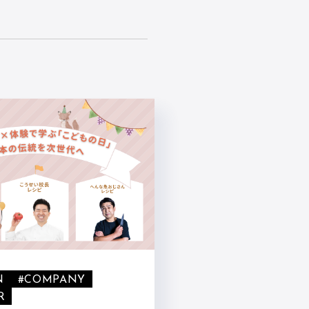
N
#COMPANY
R