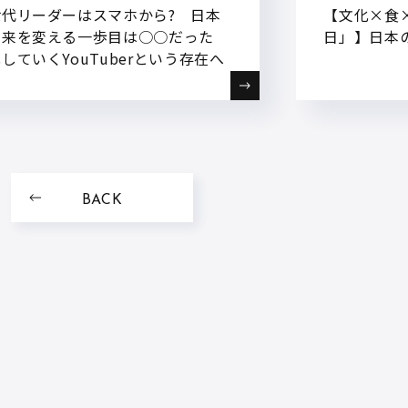
世代リーダーはスマホから? 日本
【文化×食
未来を変える一歩目は○○だった
日」】日本
していくYouTuberという存在へ
BACK