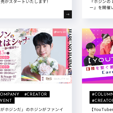
販売がスタートいたします!
『ホジンの 
ー』を開催
COMPANY
#CREATOR
#COLUM
EVENT
#CREATO
俺がホジンだ」のホジンがファンイ
【YouTu