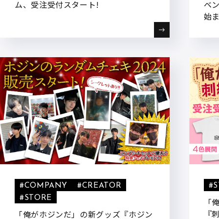
ム、受注受付スタート!
ベン
始
#COMPANY
#CREATOR
#
#STORE
「
『
「俺がホジンだ」の新グッズ『ホジン