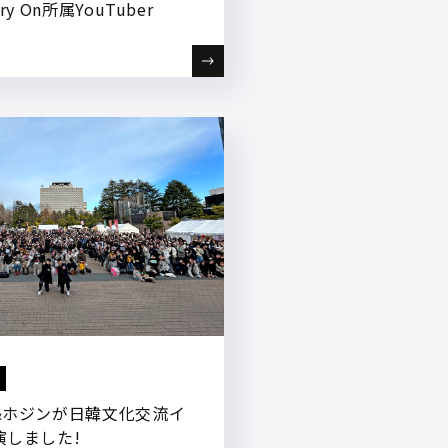
y On所属YouTuber
&ホジンが日韓文化交流イ
演しました!