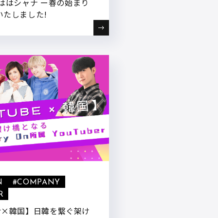
ははシャナ ー春の始まり
いたしました!
N
#COMPANY
R
ber×韓国】日韓を繋ぐ架け