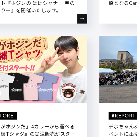
ト『ホジンの ははシャナ ー春の
橋となるCarr
まりー』を開催いたします。
STORE
#REPORT
俺がホジンだ」4カラーから選べる
デボちゃん
刺繍Tシャツ』の受注販売がスター
ベントに出