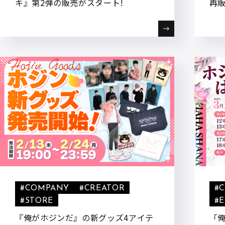
キ』第2弾の販売がスタート!
再
#COMPANY
#CREATOR
#
#STORE
#
『俺がホジンだ』の新グッズ4アイテ
「