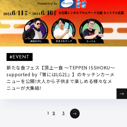
#EVENT
新たな食フェス【頂上一食 ～TEPPEN ISSHOKU～
supported by『胃にはLG21』】のキッチンカーメ
ニューを公開!大人から子供まで楽しめる様々なメ
ニューが大集結!
投稿ナビゲーション
1
2
3