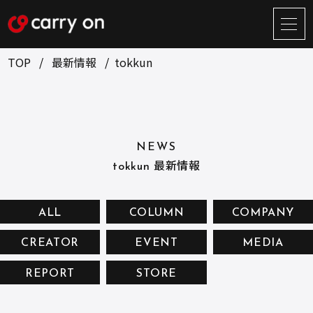
サ
イ
ト
TOP
最新情報
tokkun
メ
ニ
ュ
BUSINESS
CREATOR
ー
開
ONLINE STORE
COMPANY
閉
NEWS
NEWS
RECRUIT
tokkun 最新情報
CONTACT
ALL
COLUMN
COMPANY
CREATOR
EVENT
MEDIA
お問い合せ
REPORT
STORE
プライバシーポリシー