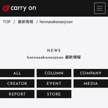
サ
イ
ト
TOP
最新情報
hennasakanaojisan
メ
ニ
ュ
BUSINESS
CREATOR
ー
開
ONLINE STORE
COMPANY
閉
NEWS
NEWS
RECRUIT
hennasakanaojisan 最新情報
CONTACT
ALL
COLUMN
COMPANY
CREATOR
EVENT
MEDIA
お問い合せ
REPORT
STORE
プライバシーポリシー