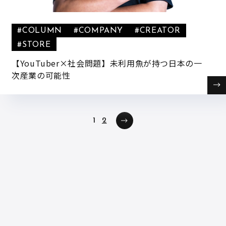
#COLUMN
#COMPANY
#CREATOR
#STORE
【YouTuber×社会問題】未利用魚が持つ日本の一
次産業の可能性
投稿ナビゲーション
1
2