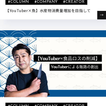
#COLUMN
#COMPANY
#CREATOR
【YouTuber×魚】水産物消費量増加を目指して